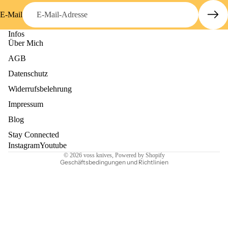
E-Mail
Infos
Über Mich
AGB
Datenschutz
Widerrufsrecht
Datenschutzerklärung
Widerrufsbelehrung
AGB
Impressum
Versand
Blog
Impressum
Stay Connected
Kontaktinformationen
Instagram
Youtube
© 2026
voss knives
, Powered by Shopify
Geschäftsbedingungen und Richtlinien