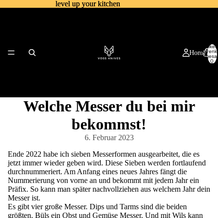
level up your kitchen
level up your kitchen
Artikel
Warenk
Home
insgesa
0
Welche Messer du bei mir
bekommst!
6. Februar 2023
Küchenmesser
Ende 2022 habe ich sieben Messerformen ausgearbeitet, die es
jetzt immer wieder geben wird. Diese Sieben werden fortlaufend
durchnummeriert. Am Anfang eines neues Jahres fängt die
Nummerierung von vorne an und bekommt mit jedem Jahr ein
Präfix. So kann man später nachvollziehen aus welchem Jahr dein
Messer ist.
Es gibt vier große Messer. Dips und Tarms sind die beiden
größten. Büls ein Obst und Gemüse Messer. Und mit Wils kann