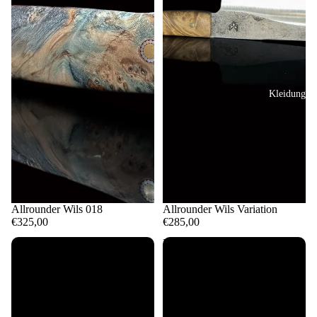
Kleidung
Ausverkauft
Allrounder Wils 018
Ausverkauft
Allrounder Wils Variation
€325,00
€285,00
Über mich
Allrounder
Büls
Wils
006
Variation
(SchwarzerGriff)