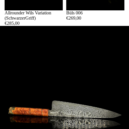
Allrounder Wils Variation
Ausverkauft
Büls 006
(SchwarzerGriff)
€269,00
€285,00