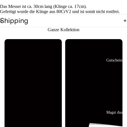
Das Messer ist ca. 30cm lang (Klinge ca. 17cm).
Kleine Begleite
Gefertigt wurde die Klinge aus 80CrV2 und ist somit nicht rostfrei.
Shipping
Bild
Bild
Ganze Kollektion
im
im
Vollbildmodus
Vollbildmodus
Allrounder
Allrounder
öffnen
öffnen
Wils
Wils
018
Variation
Gutscheine
Magst dus?