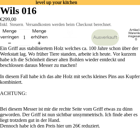
level up your kitchen
level up your kitchen
Wils 016
€299,00
Inkl. Steuern. Versandkosten werden beim Checkout berechnet.
Artikel
Menge
Menge
Warenk
Home
insgesa
verringern
erhöhen
Ausverkauft
0
Ein Griff aus stabilisiertem Holz welches ca. 100 Jahre schon über der
Werkstatt lag. Wo früher Tiere standen, arbeite ich heute. Vor kurzem
habe ich die Schönheit dieser alten Bohlen wieder entdeckt und
beschlossen daraus Messer zu machen!
In diesem Fall habe ich das alte Holz mit sechs kleines Pins aus Kupfer
kombiniert.
Küchenmesser
ACHTUNG:
Bei diesem Messer ist mir die rechte Seite vom Griff etwas zu dünn
geworden. Der Griff ist nun sichtbar unsymmetrisch. Ich finde aber es
liegt trotzdem gut in der Hand.
Dennoch habe ich den Preis hier um 26€ reduziert.